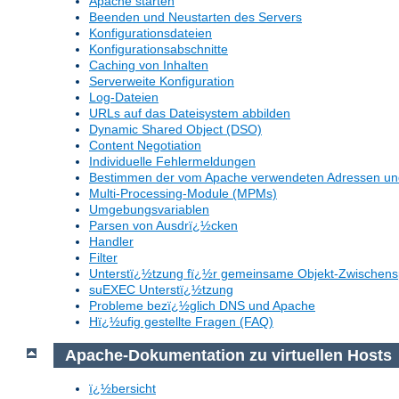
Apache starten
Beenden und Neustarten des Servers
Konfigurationsdateien
Konfigurationsabschnitte
Caching von Inhalten
Serverweite Konfiguration
Log-Dateien
URLs auf das Dateisystem abbilden
Dynamic Shared Object (DSO)
Content Negotiation
Individuelle Fehlermeldungen
Bestimmen der vom Apache verwendeten Adressen un
Multi-Processing-Module (MPMs)
Umgebungsvariablen
Parsen von Ausdrï¿½cken
Handler
Filter
Unterstï¿½tzung fï¿½r gemeinsame Objekt-Zwischens
suEXEC Unterstï¿½tzung
Probleme bezï¿½glich DNS und Apache
Hï¿½ufig gestellte Fragen (FAQ)
Apache-Dokumentation zu virtuellen Hosts
ï¿½bersicht