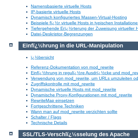
Namensbasierte virtuelle Hosts
IP-basierte virtuelle Hosts
Dynamisch konfiguriertes Massen-Virtual-Hosting
Beispiele fï¿½r virtuelle Hosts in typischen Installation
Tiefergehende Erï¿½rterung der Zuweisung virtueller 
Datei-Deskriptor-Begrenzungen
Einfï¿½hrung in die URL-Manipulation
ï¿½bersicht
Referenz-Dokumentation von mod_rewrite
Einfï¿½hrung in regulï¿½re Ausdrï¿½cke und mod_rew
Verwendung von mod_rewrite, um URLs umzuleiten o
Zugriffskontrolle mit mod_rewrite
Dynamische virtuelle Hosts mit mod_rewrite
Dynamische Proxy-Konfigurationen mit mod_rewrite
RewriteMap einsetzen
Fortgeschrittene Techniken
Wann man auf mod_rewrite verzichten sollte
Schalter / Flags
Technische Details
SSL/TLS-Verschlï¿½sselung des Apache