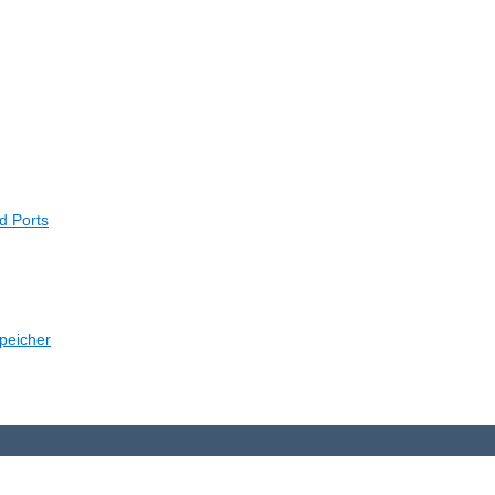
d Ports
peicher