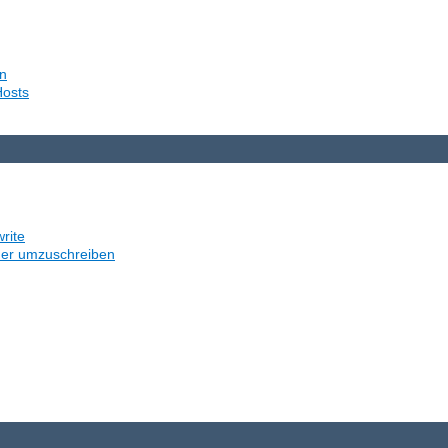
en
Hosts
rite
der umzuschreiben