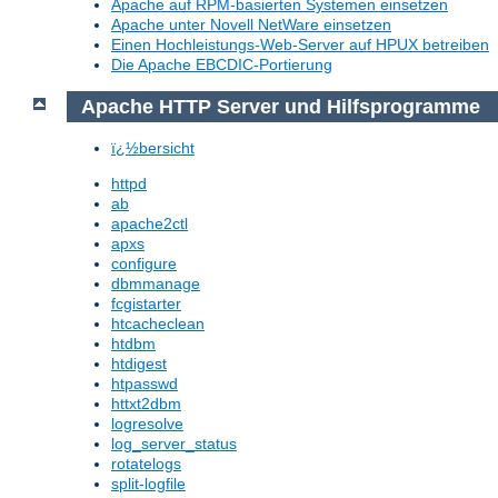
Apache auf RPM-basierten Systemen einsetzen
Apache unter Novell NetWare einsetzen
Einen Hochleistungs-Web-Server auf HPUX betreiben
Die Apache EBCDIC-Portierung
Apache HTTP Server und Hilfsprogramme
ï¿½bersicht
httpd
ab
apache2ctl
apxs
configure
dbmmanage
fcgistarter
htcacheclean
htdbm
htdigest
htpasswd
httxt2dbm
logresolve
log_server_status
rotatelogs
split-logfile