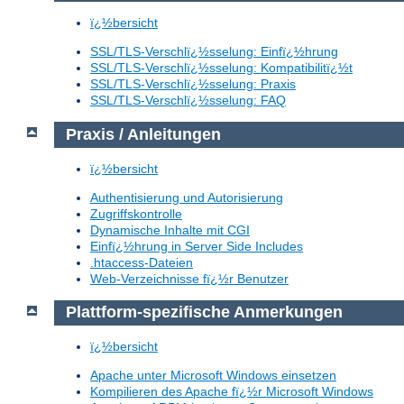
ï¿½bersicht
SSL/TLS-Verschlï¿½sselung: Einfï¿½hrung
SSL/TLS-Verschlï¿½sselung: Kompatibilitï¿½t
SSL/TLS-Verschlï¿½sselung: Praxis
SSL/TLS-Verschlï¿½sselung: FAQ
Praxis / Anleitungen
ï¿½bersicht
Authentisierung und Autorisierung
Zugriffskontrolle
Dynamische Inhalte mit CGI
Einfï¿½hrung in Server Side Includes
.htaccess-Dateien
Web-Verzeichnisse fï¿½r Benutzer
Plattform-spezifische Anmerkungen
ï¿½bersicht
Apache unter Microsoft Windows einsetzen
Kompilieren des Apache fï¿½r Microsoft Windows