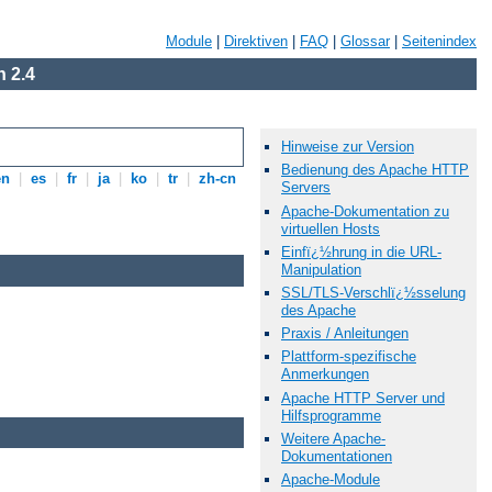
Module
|
Direktiven
|
FAQ
|
Glossar
|
Seitenindex
 2.4
Hinweise zur Version
Bedienung des Apache HTTP
en
|
es
|
fr
|
ja
|
ko
|
tr
|
zh-cn
Servers
Apache-Dokumentation zu
virtuellen Hosts
Einfï¿½hrung in die URL-
Manipulation
SSL/TLS-Verschlï¿½sselung
des Apache
Praxis / Anleitungen
Plattform-spezifische
Anmerkungen
Apache HTTP Server und
Hilfsprogramme
Weitere Apache-
Dokumentationen
Apache-Module