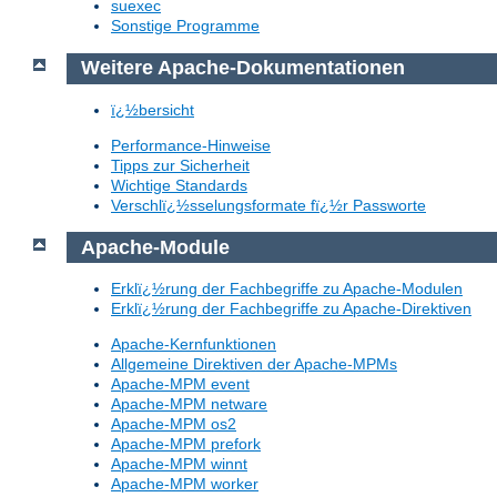
suexec
Sonstige Programme
Weitere Apache-Dokumentationen
ï¿½bersicht
Performance-Hinweise
Tipps zur Sicherheit
Wichtige Standards
Verschlï¿½sselungsformate fï¿½r Passworte
Apache-Module
Erklï¿½rung der Fachbegriffe zu Apache-Modulen
Erklï¿½rung der Fachbegriffe zu Apache-Direktiven
Apache-Kernfunktionen
Allgemeine Direktiven der Apache-MPMs
Apache-MPM event
Apache-MPM netware
Apache-MPM os2
Apache-MPM prefork
Apache-MPM winnt
Apache-MPM worker