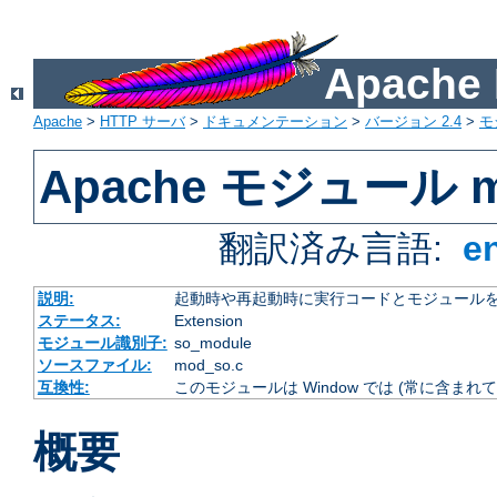
Apach
Apache
>
HTTP サーバ
>
ドキュメンテーション
>
バージョン 2.4
>
モ
Apache モジュール m
翻訳済み言語:
e
説明:
起動時や再起動時に実行コードとモジュール
ステータス:
Extension
モジュール識別子:
so_module
ソースファイル:
mod_so.c
互換性:
このモジュールは Window では (常に含まれて
概要