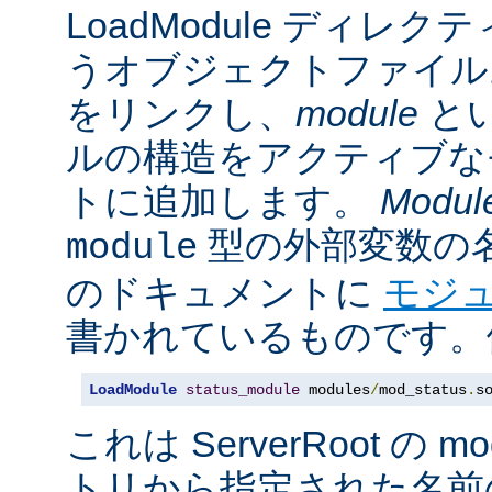
LoadModule ディレク
うオブジェクトファイル
をリンクし、
module
と
ルの構造をアクティブな
トに追加します。
Modul
型の外部変数の
module
のドキュメントに
モジ
書かれているものです。例
LoadModule
status_module
 modules
/
mod_status
.
s
これは ServerRoot の 
トリから指定された名前