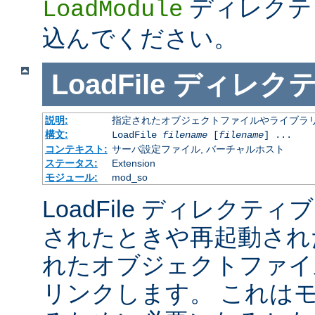
ディレクテ
LoadModule
込んでください。
LoadFile
ディレク
説明:
指定されたオブジェクトファイルやライブラ
構文:
LoadFile
filename
[
filename
] ...
コンテキスト:
サーバ設定ファイル, バーチャルホスト
ステータス:
Extension
モジュール:
mod_so
LoadFile ディレクテ
されたときや再起動され
れたオブジェクトファイ
リンクします。 これは