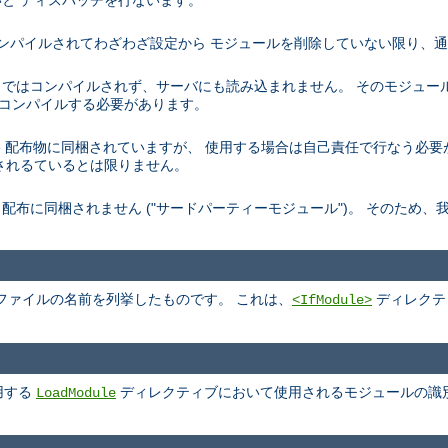
と ディスパッチを行ないます。
トでコンパイルされてわざわざ設定から モジュールを削除していない限り、
デフォルトではコンパイルされず、サーバにも読み込まれません。 そのモジュ
を再コンパイルする必要があります。
、 Apache 配布物に同梱されていますが、 使用する場合は自己責任で行なう
されるているとは限りません。
pache 配布に同梱されません ("サードパーティーモジュール")。 そのた
ファイルの名前を列挙したものです。 これは、
ディレクテ
<IfModule>
用する
ディレクティブにおいて使用されるモジュールの識
LoadModule