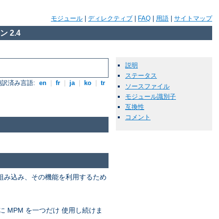
モジュール
|
ディレクティブ
|
FAQ
|
用語
|
サイトマップ
 2.4
説明
ステータス
翻訳済み言語:
en
|
fr
|
ja
|
ko
|
tr
ソースファイル
モジュール識別子
互換性
コメント
を組み込み、その機能を利用するため
に MPM を一つだけ 使用し続けま